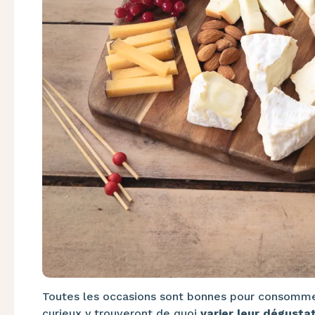
Toutes les occasions sont bonnes pour consomme
curieux y trouveront de quoi
varier leur dégusta