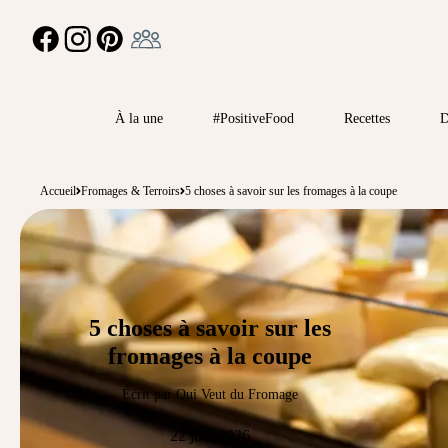
Ambassadeur
FACEBOOK
INSTAGRAM
PINTEREST
À la une
#PositiveFood
Recettes
D
Accueil
Fromages & Terroirs
5 choses à savoir sur les fromages à la coupe
5 choses à savoir sur les
fromages à la coupe
Écrit par Qui Veut du Fromage
22 juin 2026