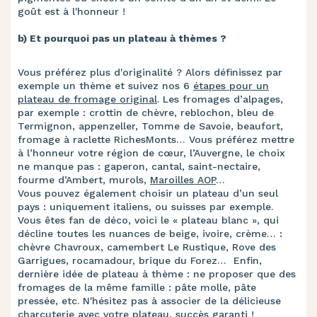
goût est à l'honneur !
b) Et pourquoi pas un plateau à thèmes ?
Vous préférez plus d'originalité ? Alors définissez par
exemple un thème et suivez nos 6
étapes pour un
plateau de fromage original
. Les fromages d’alpages,
par exemple : crottin de chèvre, reblochon, bleu de
Termignon, appenzeller, Tomme de Savoie, beaufort,
fromage à raclette RichesMonts… Vous préférez mettre
à l’honneur votre région de cœur, l’Auvergne, le choix
ne manque pas : gaperon, cantal, saint-nectaire,
fourme d’Ambert, murols,
Maroilles AOP
…
Vous pouvez également choisir un plateau d’un seul
pays : uniquement italiens, ou suisses par exemple.
Vous êtes fan de déco, voici le « plateau blanc », qui
décline toutes les nuances de beige, ivoire, crème… :
chèvre Chavroux, camembert Le Rustique, Rove des
Garrigues, rocamadour, brique du Forez… ​ Enfin,
dernière idée de plateau à thème : ne proposer que des
fromages de la même famille : pâte molle, pâte
pressée, etc. N'hésitez pas à associer de la délicieuse
charcuterie avec votre plateau, succès garanti !