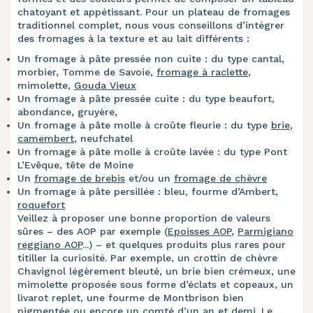
chatoyant et appétissant. Pour un plateau de fromages
traditionnel complet, nous vous conseillons d’intégrer
des fromages à la texture et au lait différents :​​
Un fromage à pâte pressée non cuite : du type cantal,
morbier, Tomme de Savoie,
fromage à raclette
,
mimolette,
Gouda Vieux
Un fromage à pâte pressée cuite : du type beaufort,
abondance, gruyère,
Un fromage à pâte molle à croûte fleurie : du type
brie
,
camembert
, neufchatel
Un fromage à pâte molle à croûte lavée : du type Pont
L’Evêque, tête de Moine
Un
fromage de brebis
et/ou un
fromage de chèvre
Un fromage à pâte persillée : bleu, fourme d’Ambert,
roquefort
Veillez à proposer une bonne proportion de valeurs
sûres – des AOP par exemple (
Epoisses AOP
,
Parmigiano
reggiano AOP
...) – et quelques produits plus rares pour
titiller la curiosité. Par exemple, un crottin de chèvre
Chavignol légèrement bleuté, un brie bien crémeux, une
mimolette proposée sous forme d’éclats et copeaux, un
livarot replet, une fourme de Montbrison bien
pigmentée ou encore un comté d’un an et demi. Le