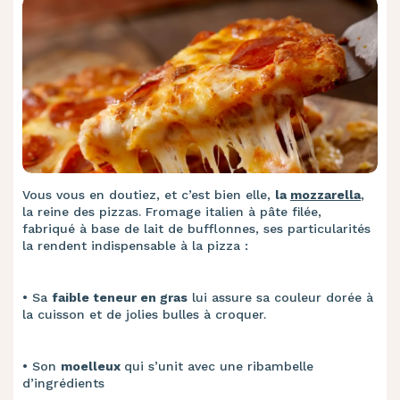
Vous vous en doutiez, et c’est bien elle,
la
mozzarella
,
la reine des pizzas. Fromage italien à pâte filée,
fabriqué à base de lait de bufflonnes, ses particularités
la rendent indispensable à la pizza :
• ​Sa
faible teneur en gras
lui assure sa couleur dorée à
la cuisson et de jolies bulles à croquer.
• ​Son
moelleux
qui s’unit avec une ribambelle
d’ingrédients