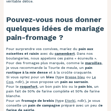
véritable délice.
Pouvez-vous nous donner
quelques idées de mariage
pain-fromage ?
Pour surprendre vos convives, mariez du
pain aux
noisettes et raisin
avec du
camembert
. Dans nos
boulangeries, nous appelons ces pains « écureuils ».
Pour des fromages plus marqués, comme le
maroilles
,
je vous recommande la Tourte de meule, un
pain
rustique à la mie dense
et à la croûte craquante.
Si vous optez pour un
bleu
(type
Bresse bleu
ou
Le
Coq
, ndlr), je vous propose un
pain au sarrasin
.
Pour le
roquefort
, un bon pain bio ou le
pain bis
, un
pain fait de 50% de farine complète et 50% de farine
blanche.
Pour un
fromage de brebis
(type
Etorki
, ndlr), je vous
conseille un
pain de campagne
préparé avec un peu d
e
farine de seigle.