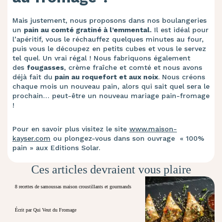
Mais justement, nous proposons dans nos boulangeries
un
pain au comté gratiné à l’emmental.
Il est idéal pour
l’apéritif, vous le réchauffez quelques minutes au four,
puis vous le découpez en petits cubes et vous le servez
tel quel. Un vrai régal ! Nous fabriquons également
des
fougasses
, crème fraîche et comté et nous avons
déjà fait du
pain au roquefort et aux noix
. Nous créons
chaque mois un nouveau pain, alors qui sait quel sera le
prochain… peut-être un nouveau mariage pain-fromage
!
Pour en savoir plus visitez le site
www.maison-
kayser.com
ou plongez-vous dans son ouvrage « 100%
pain » aux Editions Solar.
Ces articles devraient vous plaire
8 recettes de samoussas maison croustillants et gourmands
Écrit par Qui Veut du Fromage