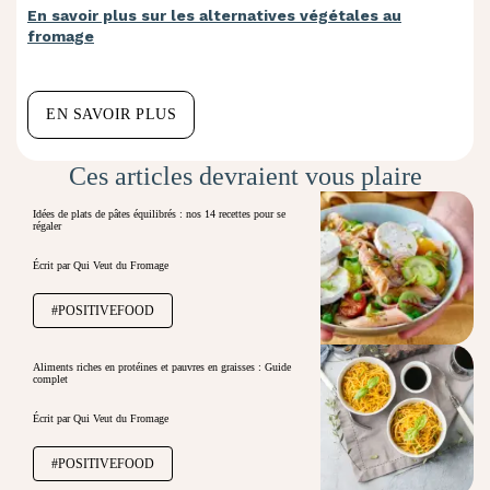
En savoir plus sur les alternatives végétales au
fromage
EN SAVOIR PLUS
Ces articles devraient vous plaire
Idées de plats de pâtes équilibrés : nos 14 recettes pour se
régaler
Écrit par Qui Veut du Fromage
#POSITIVEFOOD
Aliments riches en protéines et pauvres en graisses : Guide
complet
Écrit par Qui Veut du Fromage
#POSITIVEFOOD