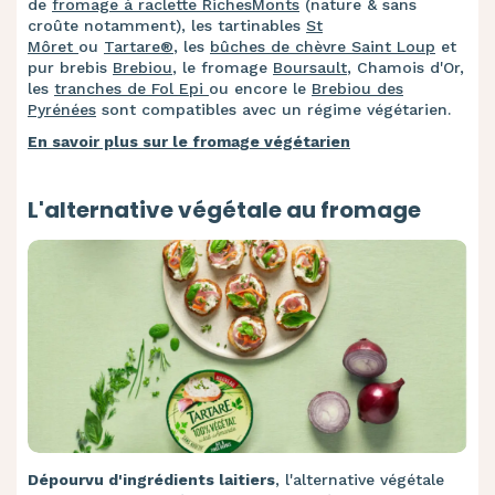
de
fromage à raclette RichesMonts
(nature & sans
croûte notamment), les tartinables
St
Môret
ou
Tartare®
, les
bûches de chèvre Saint Loup
et
pur brebis
Brebiou
, le fromage
Boursault
, Chamois d'Or,
les
tranches de Fol Epi
ou encore le
Brebiou des
Pyrénées
sont compatibles avec un régime végétarien.
En savoir plus sur le fromage végétarien
L'alternative végétale au fromage
Dépourvu d'ingrédients laitiers
, l'alternative végétale