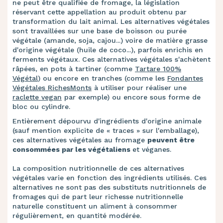
ne peut être qualifiée de fromage, la législation
réservant cette appellation au produit obtenu par
transformation du lait animal. Les alternatives végétales
sont travaillées sur une base de boisson ou purée
végétale (amande, soja, cajou...) voire de matière grasse
d'origine végétale (huile de coco...), parfois enrichis en
ferments végétaux. Ces alternatives végétales s'achètent
râpées, en pots à tartiner (comme
Tartare 100%
Végétal
) ou encore en tranches (comme les
Fondantes
Végétales RichesMonts
à utiliser pour réaliser une
raclette vegan
par exemple) ou encore sous forme de
bloc ou cylindre.
Entièrement dépourvu d'ingrédients d'origine animale
(sauf mention explicite de « traces » sur l'emballage),
ces alternatives végétales au fromage
peuvent être
consommées par les végétaliens
et véganes.
La composition nutritionnelle de ces alternatives
végétales varie en fonction des ingrédients utilisés. Ces
alternatives ne sont pas des substituts nutritionnels de
fromages
qui de part leur richesse nutritionnelle
naturelle constituent un aliment à consommer
régulièrement, en quantité modérée.