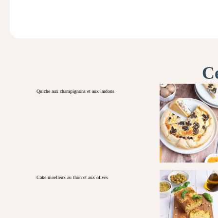
Ce
Quiche aux champignons et aux lardons
Cake moelleux au thon et aux olives