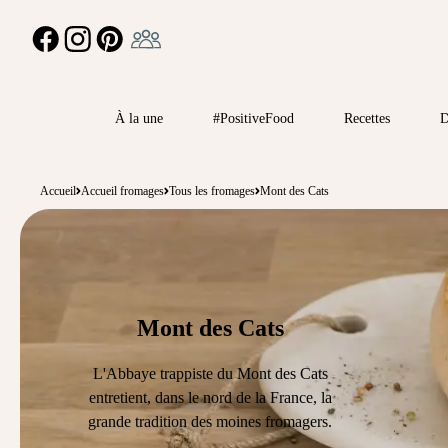
Ambassadeur
FACEBOOK
INSTAGRAM
PINTEREST
À la une
#PositiveFood
Recettes
D
Accueil
Accueil fromages
Tous les fromages
Mont des Cats
Mont des Cats
L'Abbaye trappiste du Mont des Cats
entretient, dans le nord de la France, la
grande tradition des moines fromagers.