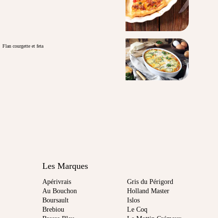
Flan courgette et feta
Les Marques
Apérivrais
Gris du Périgord
Au Bouchon
Holland Master
Boursault
Islos
Brebiou
Le Coq