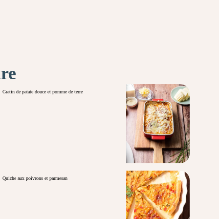
ire
Gratin de patate douce et pomme de terre
Quiche aux poivrons et parmesan