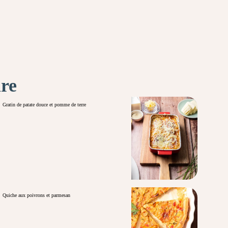
ire
Gratin de patate douce et pomme de terre
Quiche aux poivrons et parmesan