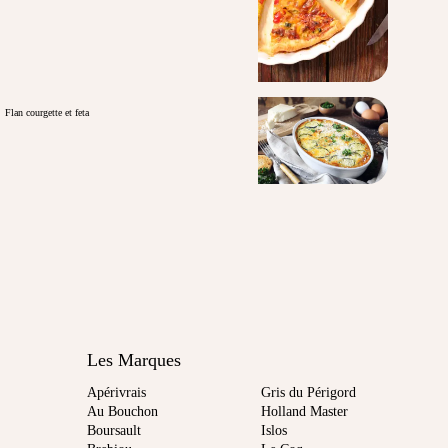
Flan courgette et feta
Les Marques
Apérivrais
Gris du Périgord
Au Bouchon
Holland Master
Boursault
Islos