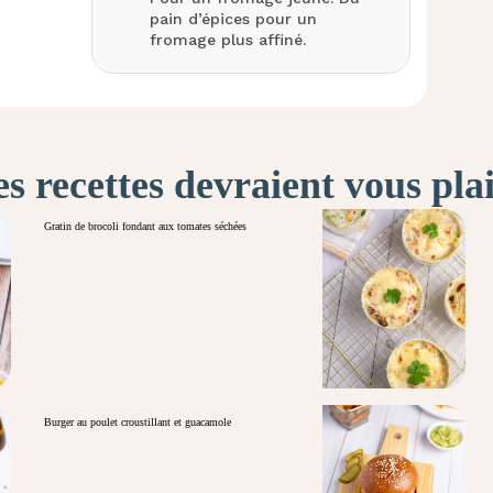
pain d’épices pour un
fromage plus affiné.
s recettes devraient vous pla
Gratin de brocoli fondant aux tomates séchées
Burger au poulet croustillant et guacamole