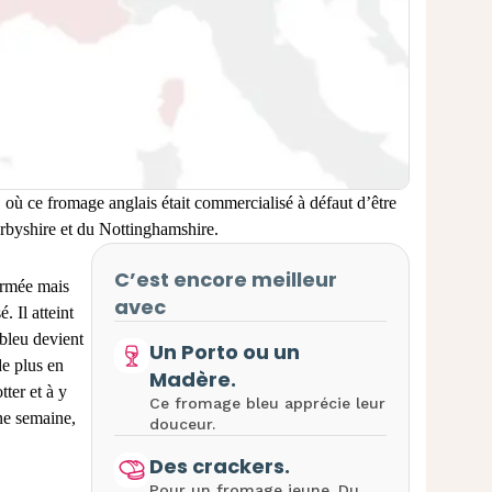
 où ce fromage anglais était commercialisé à défaut d’être
rbyshire et du Nottinghamshire.
C’est encore meilleur
firmée mais
avec
. Il atteint
 bleu devient
Un Porto ou un
de plus en
Madère.
tter et à y
Ce fromage bleu apprécie leur
ne semaine,
douceur.
Des crackers.
Pour un fromage jeune. Du