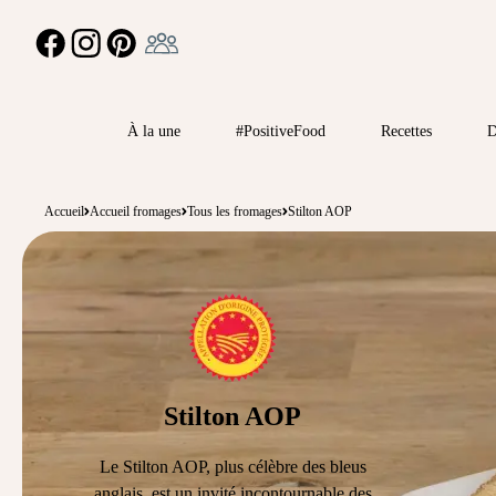
Ambassadeur
FACEBOOK
INSTAGRAM
PINTEREST
À la une
#PositiveFood
Recettes
D
Accueil
Accueil fromages
Tous les fromages
Stilton AOP
Stilton AOP
Le Stilton AOP, plus célèbre des bleus
anglais, est un invité incontournable des