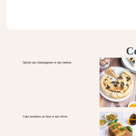
Ce
Quiche aux champignons et aux lardons
Cake moelleux au thon et aux olives