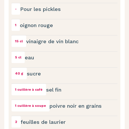
Pour les pickles
-
oignon rouge
1
vinaigre de vin blanc
15 cl
eau
5 cl
sucre
40 g
sel fin
1 cuillère à café
poivre noir en grains
1 cuillère à soupe
feuilles de laurier
2