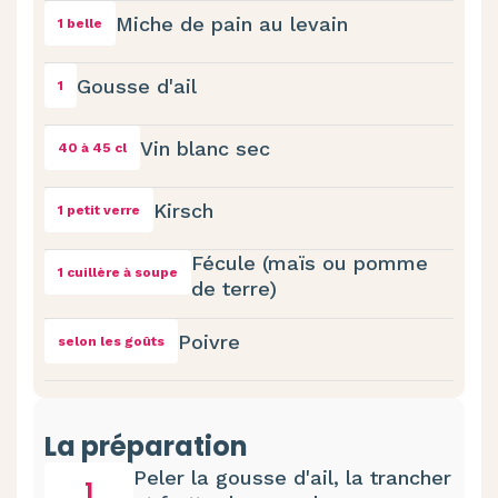
Miche de pain au levain
1 belle
Gousse d'ail
1
Vin blanc sec
40 à 45 cl
Kirsch
1 petit verre
Fécule (maïs ou pomme
1 cuillère à soupe
de terre)
Poivre
selon les goûts
La préparation
Peler la gousse d'ail, la trancher
1