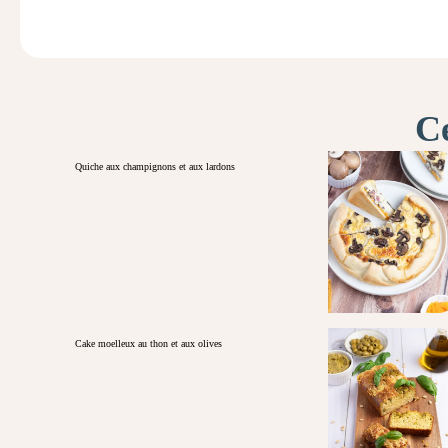
Ce
Quiche aux champignons et aux lardons
Cake moelleux au thon et aux olives