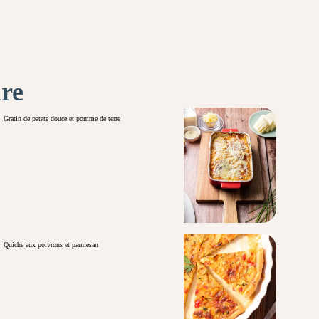
ire
Gratin de patate douce et pomme de terre
Quiche aux poivrons et parmesan