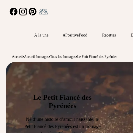
Ambassadeur
FACEBOOK
INSTAGRAM
PINTEREST
À la une
#PositiveFood
Recettes
D
Accueil
Accueil fromages
Tous les fromages
Le Petit Fiancé des Pyrénées
Le Petit Fiancé des
Pyrénées
Né d’une histoire d’amour naissante, le
Petit Fiancé des Pyrénées est un
fromage