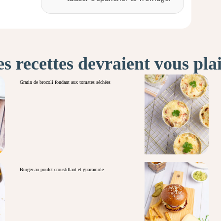
s recettes devraient vous pla
Gratin de brocoli fondant aux tomates séchées
Burger au poulet croustillant et guacamole