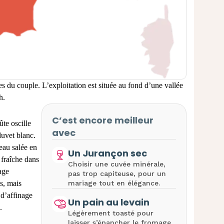
es du couple. L’exploitation est située au fond d’une vallée
h.
C’est encore meilleur
ûte oscille
avec
duvet blanc.
’eau salée en
Un Jurançon sec
 fraîche dans
Choisir une cuvée minérale,
age
pas trop capiteuse, pour un
s, mais
mariage tout en élégance.
 d’affinage
Un pain au levain
.
Légèrement toasté pour
laisser s’épancher le fromage.