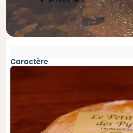
de chèvre
très onctueux.
Caractère