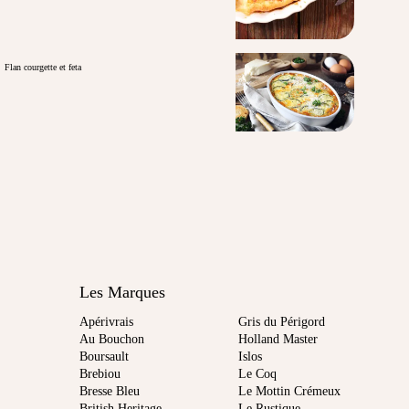
Flan courgette et feta
Les Marques
Apérivrais
Gris du Périgord
Au Bouchon
Holland Master
Boursault
Islos
Brebiou
Le Coq
Bresse Bleu
Le Mottin Crémeux
British Heritage
Le Rustique