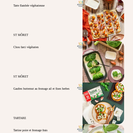
Tarte flambée végétarienne
ST MÔRET
Chou farci végétarien
ST MÔRET
Gaufres butternut au fromage ail et fines herbes
TARTARE
Tartine poire et fromage frais