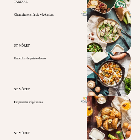
TARTARE
Champignons farcis végétariens
ST MÔRET
Gnocchis de patate douce
ST MÔRET
Empanadas végétariens
ST MÔRET