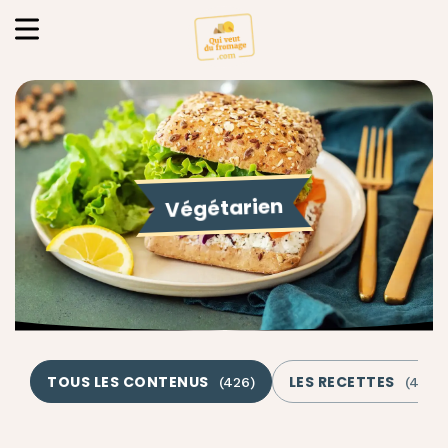
Végétarien
TOUS LES CONTENUS
LES RECETTES
(
426
)
(
420
)