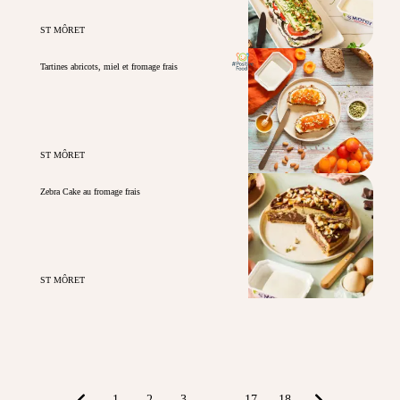
ST MÔRET
Tartines abricots, miel et fromage frais
ST MÔRET
Zebra Cake au fromage frais
ST MÔRET
1
2
3
...
17
18