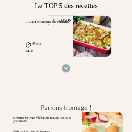
Le TOP 5 des recettes
DE SAISON
1. Gratin de courgette feta végétarien
65 min
ISLOS
Parlons fromage !
8 recettes de wraps végétariens maison, faciles et
gourmandes
Écrit par Qui Veut du Fromage