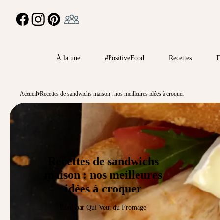
Ambassadeur
FACEBOOK
INSTAGRAM
PINTEREST
À la une
#PositiveFood
Recettes
D
Accueil
Recettes de sandwichs maison : nos meilleures idées à croquer
Recettes de sandwichs
maison : nos meilleures
idées à croquer
Écrit par Qui Veut du Fromage