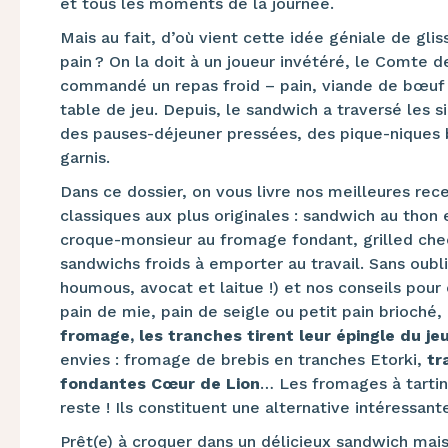
et tous les moments de la journée.
Mais au fait, d’où vient cette idée géniale de gli
pain ? On la doit à un joueur invétéré, le Comte d
commandé un repas froid – pain, viande de bœuf 
table de jeu. Depuis, le sandwich a traversé les siè
des pauses-déjeuner pressées, des pique-niques b
garnis.
Dans ce dossier, on vous livre nos meilleures re
classiques aux plus originales : sandwich au thon 
croque-monsieur au fromage fondant, grilled che
sandwichs froids à emporter au travail. Sans oubl
houmous, avocat et laitue !) et nos conseils pour 
pain de mie, pain de seigle ou petit pain brioché
fromage, les tranches tirent leur épingle du jeu
envies : fromage de brebis en tranches Etorki,
tra
fondantes Cœur de Lion
… Les fromages à tartin
reste ! Ils constituent une alternative intéressan
Prêt(e) à croquer dans un délicieux sandwich mai