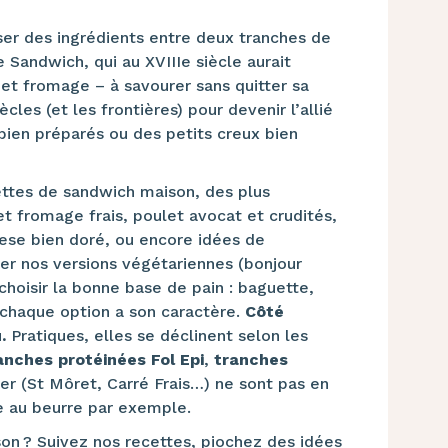
sser des ingrédients entre deux tranches de
e Sandwich, qui au XVIIIe siècle aurait
et fromage – à savourer sans quitter sa
cles (et les frontières) pour devenir l’allié
ien préparés ou des petits creux bien
cettes de sandwich maison, des plus
et fromage frais, poulet avocat et crudités,
ese bien doré, ou encore idées de
ier nos versions végétariennes (bonjour
choisir la bonne base de pain : baguette,
, chaque option a son caractère.
Côté
.
Pratiques, elles se déclinent selon les
nches protéinées Fol Epi
,
tranches
er (St Môret, Carré Frais…) ne sont pas en
te au beurre par exemple.
son ? Suivez nos recettes, piochez des idées