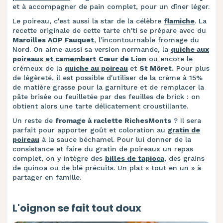
et à accompagner de pain complet, pour un dîner léger.
Le poireau, c'est aussi la star de la célèbre
flamiche
. La
recette originale de cette tarte ch'ti se prépare avec du
Maroilles AOP Fauquet
, l'incontournable fromage du
Nord. On aime aussi sa version normande, la
quiche aux
poireaux et camembert
Cœur de Lion
ou encore le
crémeux de la
quiche au poireau
et
St Môret.
Pour plus
de légèreté, il est possible d'utiliser de la crème à 15%
de matière grasse pour la garniture et de remplacer la
pâte brisée ou feuilletée par des feuilles de brick : on
obtient alors une tarte délicatement croustillante.
Un reste de
fromage à raclette RichesMonts
? Il sera
parfait pour apporter goût et coloration au
gratin de
poireau
à la sauce béchamel. Pour lui donner de la
consistance et faire du gratin de poireaux un repas
complet, on y intègre des
billes de tapioca
, des grains
de quinoa ou de blé précuits. Un plat « tout en un » à
partager en famille.
L'oignon se fait tout doux