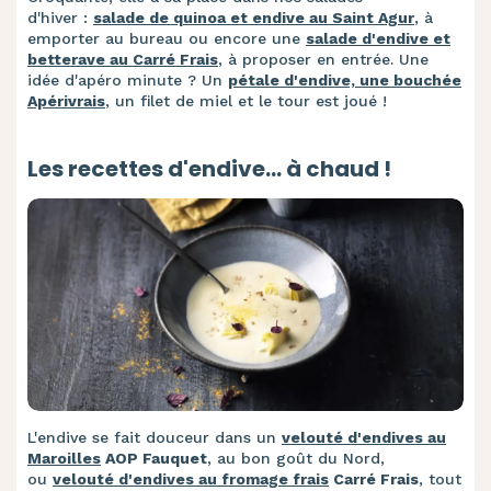
d'hiver :
salade de quinoa et endive au Saint Agur
, à
emporter au bureau ou encore une
salade d'endive et
betterave au Carré Frais
, à proposer en entrée. Une
idée d'apéro minute ? Un
pétale d'endive, une bouchée
Apérivrais
, un filet de miel et le tour est joué !
Les recettes d'endive... à chaud !
L'endive se fait douceur dans un
velouté d'endives au
Maroilles
AOP Fauquet
, au bon goût du Nord,
ou
velouté d'endives au fromage frais
Carré Frais
, tout