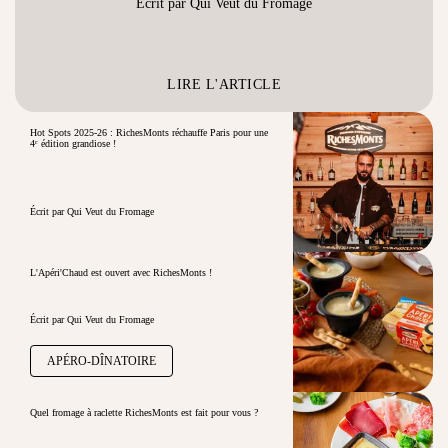
Écrit par Qui Veut du Fromage
LIRE L'ARTICLE
Hot Spots 2025-26 : RichesMonts réchauffe Paris pour une
4ᵉ édition grandiose !
Écrit par Qui Veut du Fromage
L'Apéri'Chaud est ouvert avec RichesMonts !
Écrit par Qui Veut du Fromage
APÉRO-DÎNATOIRE
Quel fromage à raclette RichesMonts est fait pour vous ?