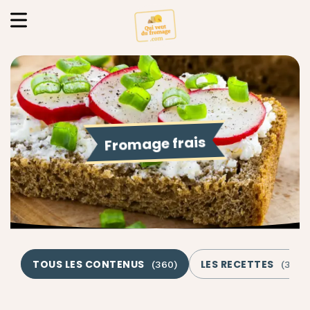
Fromage frais
TOUS LES CONTENUS
LES RECETTES
(
360
)
(
346
)