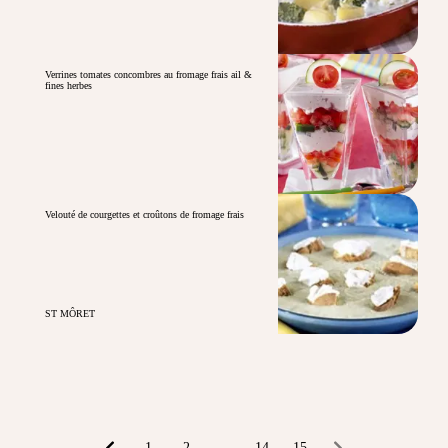
Verrines tomates concombres au fromage frais ail &
fines herbes
Velouté de courgettes et croûtons de fromage frais
ST MÔRET
1
2
...
14
15