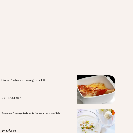
Gratin d'endives au fromage à raclette
RICHESMONTS
Sauce au fromage frais et fruits secs pour crudités
ST MÔRET