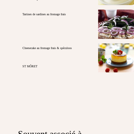
Tartines de sardines au fromage frais
Cheesecake au fromage frais & spéculoos
ST MÔRET
Souvent associé à...