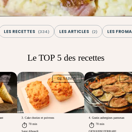
LES RECETTES
LES ARTICLES
LES FROM
(
334
)
(
2
)
Le TOP 5 des recettes
AISON
DE SAISON
DE 
ant
3. Cake chorizo et poivrons
4. Gratin aubergines parmesan
70 min
70 min
Saint Albray®
GIOVANNI FERRARI