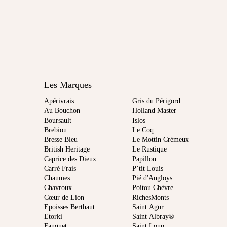
Les Marques
Apérivrais
Gris du Périgord
Au Bouchon
Holland Master
Boursault
Islos
Brebiou
Le Coq
Bresse Bleu
Le Mottin Crémeux
British Heritage
Le Rustique
Caprice des Dieux
Papillon
Carré Frais
P’tit Louis
Chaumes
Pié d'Angloys
Chavroux
Poitou Chèvre
Cœur de Lion
RichesMonts
Epoisses Berthaut
Saint Agur
Etorki
Saint Albray®
Fauquet
Saint Loup