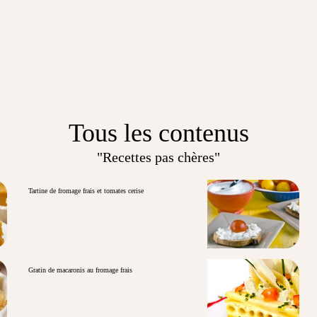
Tous les contenus
"Recettes pas chères"
Tartine de fromage frais et tomates cerise
Gratin de macaronis au fromage frais