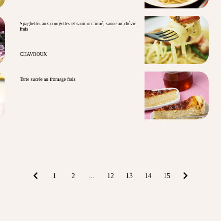
Spaghettis aux courgettes et saumon fumé, sauce au chèvre
frais
CHAVROUX
Tarte sucrée au fromage frais
1
2
...
12
13
14
15