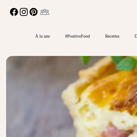
Ambassadeur
FACEBOOK
INSTAGRAM
PINTEREST
À la une
#PositiveFood
Recettes
D