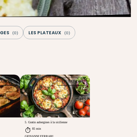
AGES
LES PLATEAUX
(
0
)
(
0
)
SAISON
DE SAISON
5. Gratin aubergines à la sicilienne
85 min
GIOVANNI FERRARI