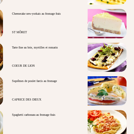
Cheesecake new-yorkais au fromage frais
ST MÔRET
Tarte fine au brie, myrtilles et romarin
COEUR DE LION
Suprêmes de poulet farcis au fromage
CAPRICE DES DIEUX
Spaghetti carbonara au fromage frais