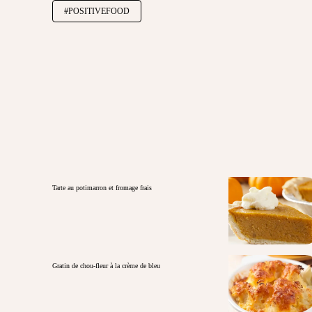
#POSITIVEFOOD
Tarte au potimarron et fromage frais
Gratin de chou-fleur à la crème de bleu