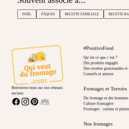
NOËL
PÂQUES
RECETTE FAMILIALE
RECETTE RA
#PositiveFood
Qu’est ce que c’est ?
Des produits engagés
Des recettes gourmandes et 
Conseils et astuces
Retrouvez-nous sur nos réseaux
Fromages et Terroirs
sociaux
Ambassadeur
Du fromage et des hommes
FACEBOOK
INSTAGRAM
PINTEREST
Culture fromagère
Fromages : cuisine et plaisi
Nos fromages