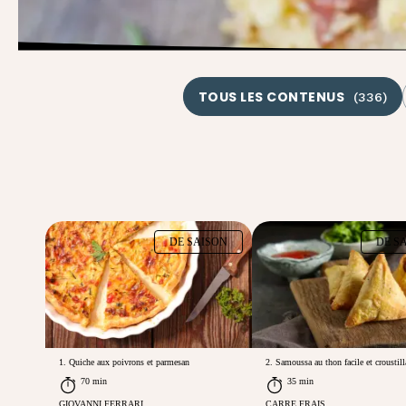
TOUS LES CONTENUS
(
336
)
DE SAISON
DE S
1. Quiche aux poivrons et parmesan
2. Samoussa au thon facile et croustill
70 min
35 min
GIOVANNI FERRARI
CARRE FRAIS