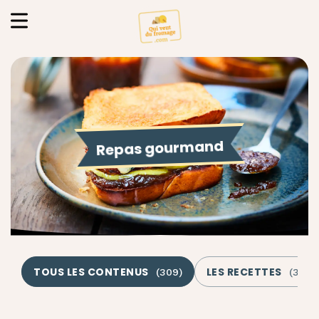
Repas gourmand
TOUS LES CONTENUS
LES RECETTES
(
309
)
(
307
)