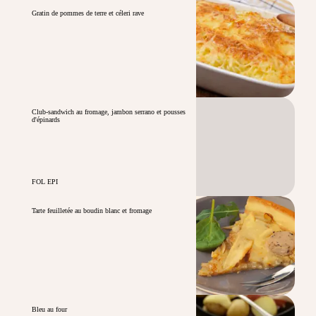
Gratin de pommes de terre et céleri rave
Club-sandwich au fromage, jambon serrano et pousses
d'épinards
FOL EPI
Tarte feuilletée au boudin blanc et fromage
Bleu au four