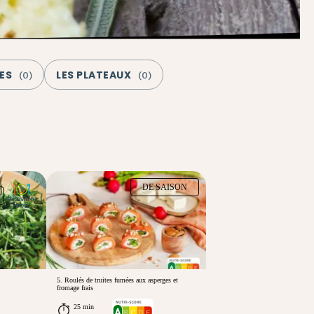
ES
LES PLATEAUX
(
0
)
(
0
)
DE SAISON
5. Roulés de truites fumées aux asperges et
fromage frais
25 min