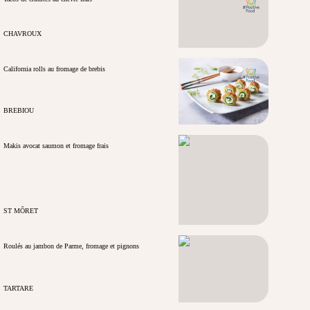
CHAVROUX
California rolls au fromage de brebis
BREBIOU
Makis avocat saumon et fromage frais
ST MÔRET
Roulés au jambon de Parme, fromage et pignons
TARTARE