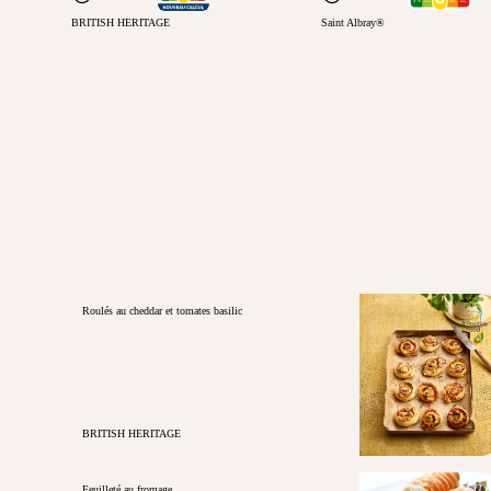
BRITISH HERITAGE
Saint Albray®
Roulés au cheddar et tomates basilic
BRITISH HERITAGE
Feuilleté au fromage