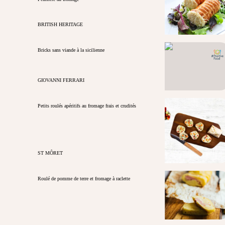
BRITISH HERITAGE
Bricks sans viande à la sicilienne
GIOVANNI FERRARI
Petits roulés apéritifs au fromage frais et crudités
ST MÔRET
Roulé de pomme de terre et fromage à raclette