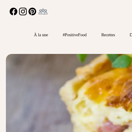
Ambassadeur
FACEBOOK
INSTAGRAM
PINTEREST
À la une
#PositiveFood
Recettes
D