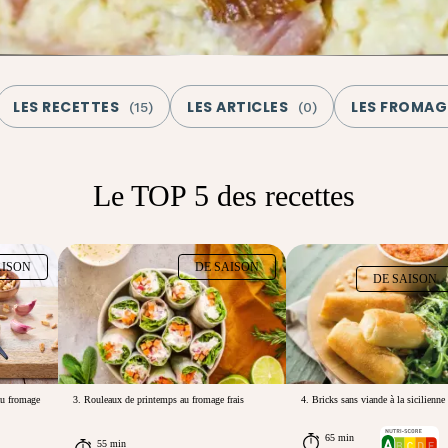
LES RECETTES
LES ARTICLES
LES FROMAG
(
15
)
(
0
)
Le TOP 5 des recettes
AISON
DE SAISON
DE SAISON
au fromage
3. Rouleaux de printemps au fromage frais
4. Bricks sans viande à la sicilienne
65 min
55 min