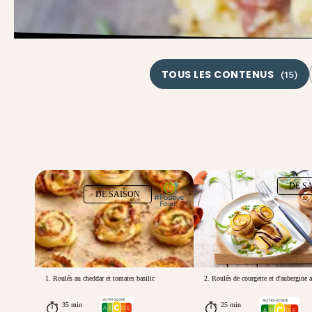
TOUS LES CONTENUS
(
15
)
DE S
DE SAISON
1. Roulés au cheddar et tomates basilic
2. Roulés de courgette et d'aubergine 
35 min
25 min