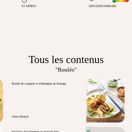
ST MÔRET
GIOVANNI FERRARI
Tous les contenus
"Roulés"
Roulés de courgette et d'aubergine au fromage
Saint Albray®
Rouleaux de printemps au fromage frais