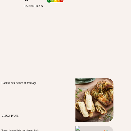
CARRE FRAIS
Babkas aux herbes et fromage
VIEUX PANE
Tacos de crudités au chèvre frais