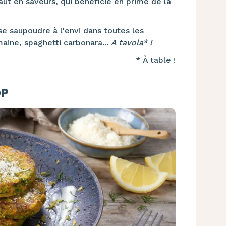
ut en saveurs, qui bénéficie en prime de la
se saupoudre à l'envi dans toutes les
maine, spaghetti carbonara...
A tavola* !
* À table !
OP