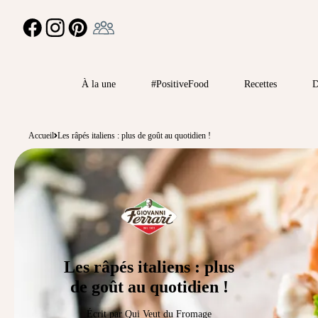
Ambassadeur
FACEBOOK
INSTAGRAM
PINTEREST
À la une
#PositiveFood
Recettes
D
Accueil
Les râpés italiens : plus de goût au quotidien !
Les râpés italiens : plus
de goût au quotidien !
Écrit par Qui Veut du Fromage