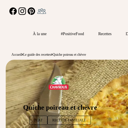
Ambassadeur
FACEBOOK
INSTAGRAM
PINTEREST
À la une
#PositiveFood
Recettes
D
Accueil
Le guide des recettes
Quiche poireau et chèvre
Quiche poireau et chèvre
PLAT
RECETTE FAMILIALE