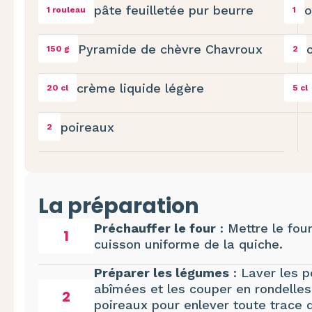
pâte feuilletée pur beurre
o
1 rouleau
1
Pyramide de chèvre Chavroux
150 g
2
crème liquide légère
20 cl
5 cl
poireaux
2
La préparation
Préchauffer le four
: Mettre le fou
1
cuisson uniforme de la quiche.
Préparer les légumes
: Laver les p
abîmées et les couper en rondelles 
2
poireaux pour enlever toute trace d