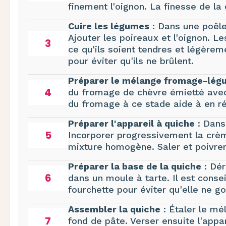
finement l'oignon. La finesse de la
Cuire les légumes
: Dans une poêle,
Ajouter les poireaux et l'oignon. Le
3
ce qu'ils soient tendres et légère
pour éviter qu'ils ne brûlent.
Préparer le mélange fromage-lég
4
du fromage de chèvre émietté avec l
du fromage à ce stade aide à en ré
Préparer l'appareil à quiche
: Dans 
5
Incorporer progressivement la crèm
mixture homogène. Saler et poivre
Préparer la base de la quiche
: Dér
6
dans un moule à tarte. Il est conse
fourchette pour éviter qu'elle ne g
Assembler la quiche
: Étaler le mé
7
fond de pâte. Verser ensuite l'appa