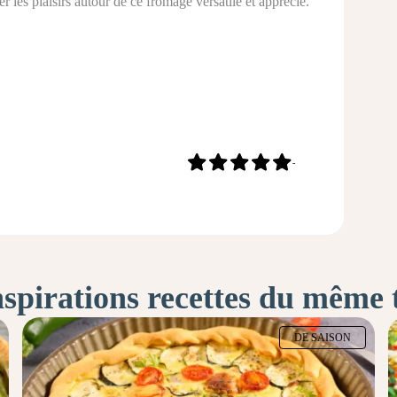
ier les plaisirs autour de ce fromage versatile et apprécié.
-
nspirations recettes du même
DE SAISON