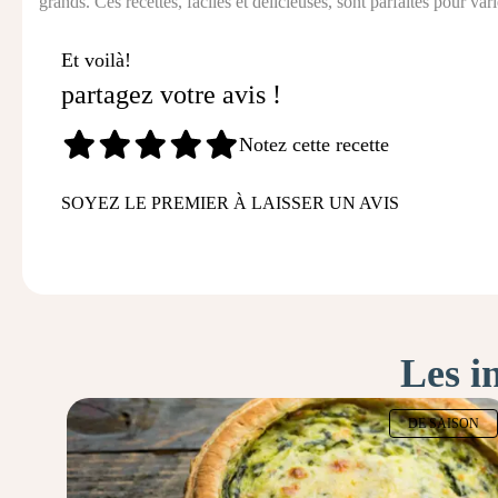
grands. Ces recettes, faciles et délicieuses, sont parfaites pour var
Et voilà!
partagez votre avis !
Notez cette recette
SOYEZ LE PREMIER À LAISSER UN AVIS
Les i
DE SAISON