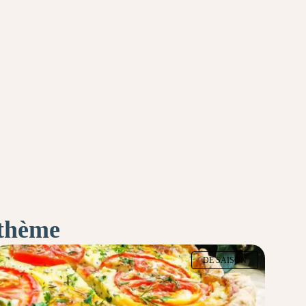
 thème
DE SAISON