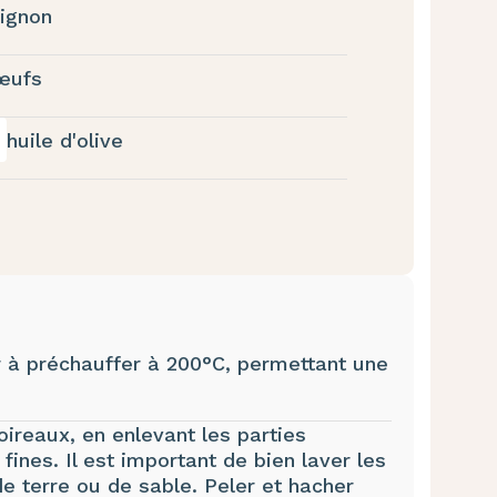
ignon
œufs
huile d'olive
r à préchauffer à 200°C, permettant une
oireaux, en enlevant les parties
fines. Il est important de bien laver les
e terre ou de sable. Peler et hacher