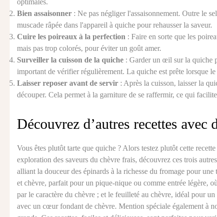
optimales.
Bien assaisonner
: Ne pas négliger l'assaisonnement. Outre le sel
muscade râpée dans l'appareil à quiche pour rehausser la saveur.
Cuire les poireaux à la perfection
: Faire en sorte que les poirea
mais pas trop colorés, pour éviter un goût amer.
Surveiller la cuisson de la quiche
: Garder un œil sur la quiche p
important de vérifier régulièrement. La quiche est prête lorsque le 
Laisser reposer avant de servir
: Après la cuisson, laisser la q
découper. Cela permet à la garniture de se raffermir, ce qui facilit
Découvrez d’autres recettes avec 
Vous êtes plutôt tarte que quiche ? Alors testez plutôt cette recett
exploration des saveurs du
chèvre frais
, découvrez ces trois autre
alliant la douceur des épinards à la richesse du fromage pour une ta
et chèvre
, parfait pour un pique-nique ou comme entrée légère, o
par le caractère du chèvre ; et le
feuilleté au chèvre
, idéal pour un
avec un cœur fondant de chèvre. Mention spéciale également à n