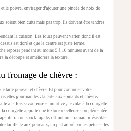
 et le poivre, envisager d'ajouter une pincée de noix de
ux soient bien cuits mais pas trop. Ils doivent être tendres
endant la cuisson. Les fours peuvent varier, donc il est
dessus est doré et que le centre est juste ferme.
uiche reposer pendant au moins 5 à 10 minutes avant de la
era la découpe et améliorera la texture.
du fromage de chèvre :
e de
tarte poireau et chèvre
. Et pour continuer votre
s recettes gourmandes : la
tarte aux épinards et chèvre
,
rte à la fois savoureuse et nutritive ; le
cake à la courgette
ù la courgette apporte une texture moelleuse complémentée
 apéritif ou un snack rapide, offrant un croquant irrésistible
otre
tartiflette aux poireaux
, un plat adoré par les petits et les