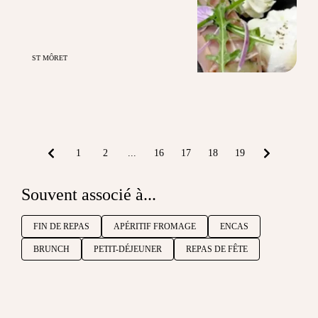
ST MÔRET
1
2
...
16
17
18
19
Souvent associé à...
FIN DE REPAS
APÉRITIF FROMAGE
ENCAS
BRUNCH
PETIT-DÉJEUNER
REPAS DE FÊTE