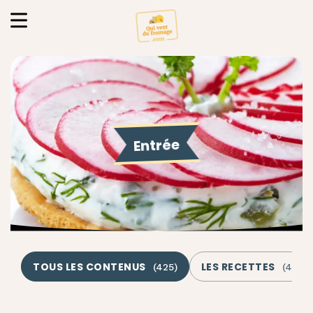
Entrée
TOUS LES CONTENUS
LES RECETTES
(
425
)
(
407
)