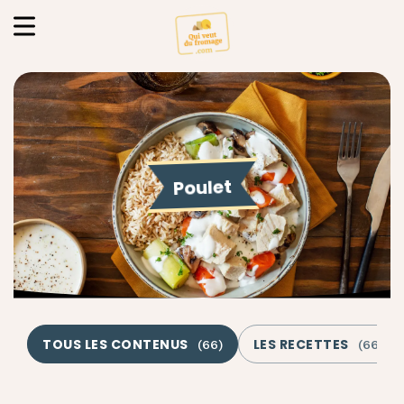
Poulet
TOUS LES CONTENUS
LES RECETTES
(
66
)
(
66
)