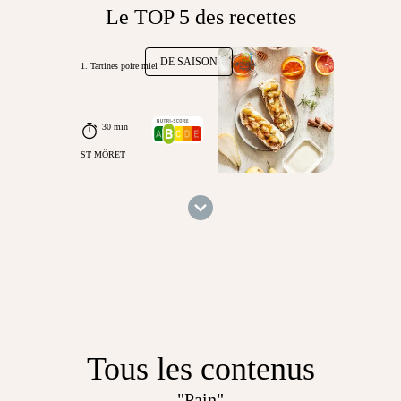
Le TOP 5 des recettes
DE SAISON
1. Tartines poire miel
30 min
ST MÔRET
Tous les contenus
"Pain"