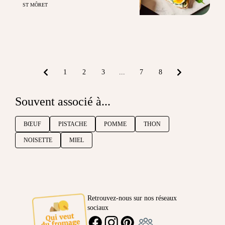
ST MÔRET
1
2
3
...
7
8
Souvent associé à...
BŒUF
PISTACHE
POMME
THON
NOISETTE
MIEL
Retrouvez-nous sur nos réseaux
sociaux
Ambassadeur
FACEBOOK
INSTAGRAM
PINTEREST