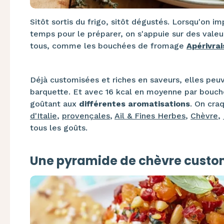
Sitôt sortis du frigo, sitôt dégustés. Lorsqu'on i
temps pour le préparer, on s'appuie sur des valeu
tous, comme les bouchées de fromage
Apérivrai
Déjà customisées et riches en saveurs, elles peu
barquette. Et avec 16 kcal en moyenne par bouchée
goûtant aux
différentes aromatisations
. On cra
d'Italie
,
provençales
,
Ail & Fines Herbes
,
Chèvre
,
tous les goûts.
Une pyramide de chèvre custo