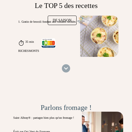
Le TOP 5 des recettes
DE SAISON
1. Gratin de brocoli fondant aux tomates séchées
35 min
RICHESMONTS
Parlons fromage !
Saint Albray® : partagez bien plus qu'un fromage !
Écrit par Qui Veut du Fromage