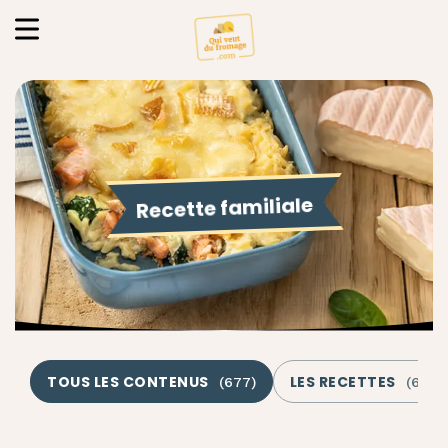
Recette familiale
TOUS LES CONTENUS
LES RECETTES
(
677
)
(
629
)