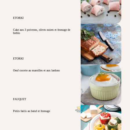
ETORKI
Cake aux 3 poivrons, olives noires et fromage de
brebis
ETORKI
Oeuf cocotte au maroilles et aux lardons
FAUQUET
Petits farcis au bœuf et fromage