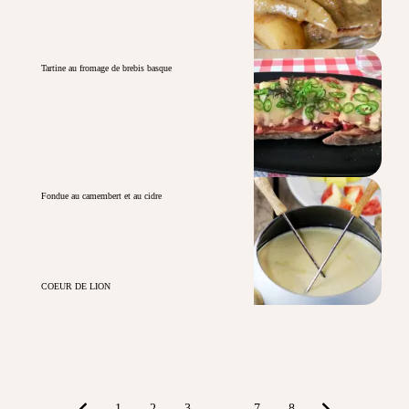
Tartine au fromage de brebis basque
Fondue au camembert et au cidre
COEUR DE LION
1
2
3
...
7
8