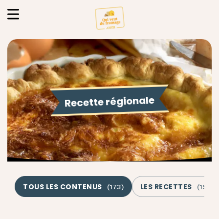
Recette régionale
TOUS LES CONTENUS
LES RECETTES
(
173
)
(
159
)