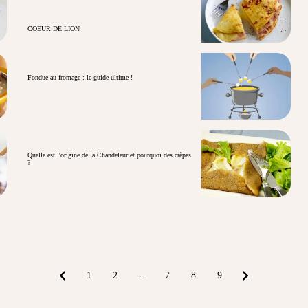
COEUR DE LION
Fondue au fromage : le guide ultime !
Quelle est l'origine de la Chandeleur et pourquoi des crêpes
?
1
2
...
7
8
9