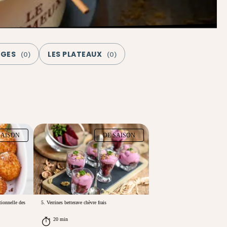
AGES
LES PLATEAUX
(
0
)
(
0
)
SAISON
DE SAISON
itionnelle des
5. Verrines betterave chèvre frais
20 min