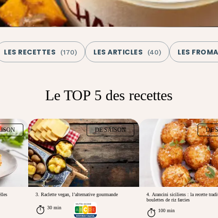
LES RECETTES
LES ARTICLES
LES FROM
(
170
)
(
40
)
Le TOP 5 des recettes
AISON
DE SAISON
DE 
lles
3. Raclette vegan, l’alternative gourmande
4. Arancini siciliens : la recette trad
boulettes de riz farcies
30 min
100 min