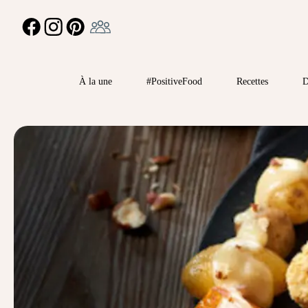
Ambassadeur
FACEBOOK
INSTAGRAM
PINTEREST
À la une
#PositiveFood
Recettes
D