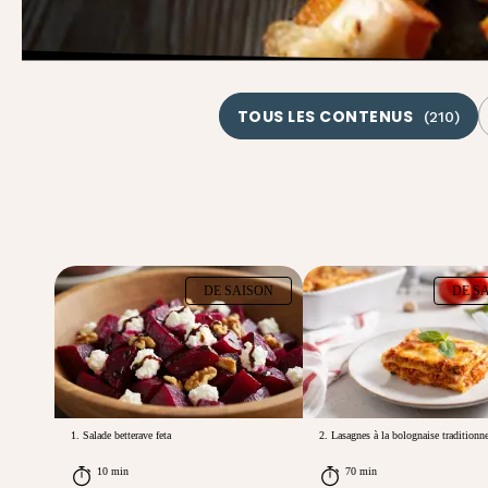
TOUS LES CONTENUS
(
210
)
DE SAISON
DE S
1. Salade betterave feta
2. Lasagnes à la bolognaise traditionne
10 min
70 min