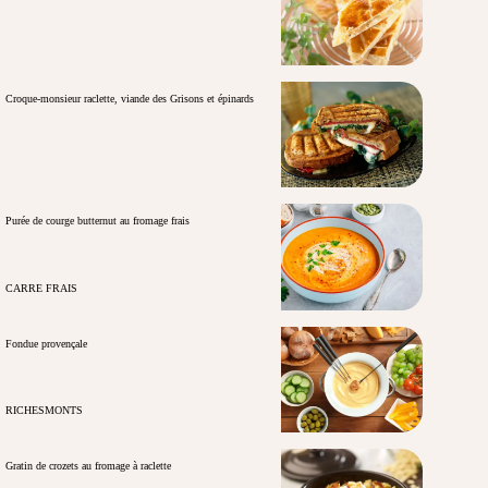
Croque-monsieur raclette, viande des Grisons et épinards
Purée de courge butternut au fromage frais
CARRE FRAIS
Fondue provençale
RICHESMONTS
Gratin de crozets au fromage à raclette