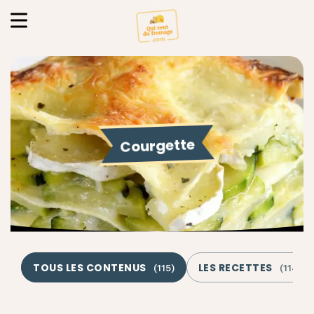
Courgette
TOUS LES CONTENUS
LES RECETTES
(
115
)
(
114
)