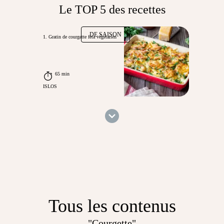
Le TOP 5 des recettes
DE SAISON
1. Gratin de courgette feta végétarien
65 min
ISLOS
Tous les contenus
"Courgette"