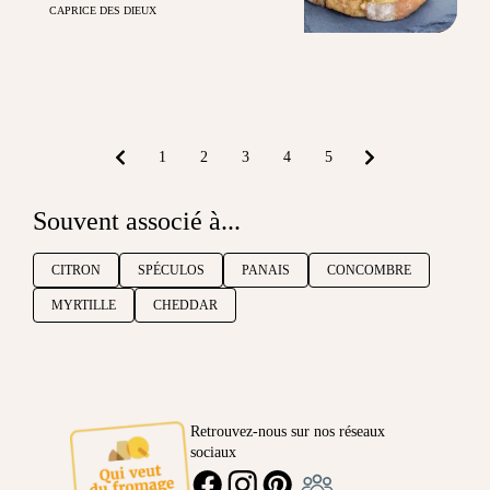
CAPRICE DES DIEUX
1
2
3
4
5
Souvent associé à...
CITRON
SPÉCULOS
PANAIS
CONCOMBRE
MYRTILLE
CHEDDAR
Retrouvez-nous sur nos réseaux
sociaux
Ambassadeur
FACEBOOK
INSTAGRAM
PINTEREST