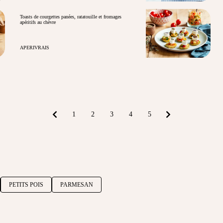
Toasts de courgettes panées, ratatouille et fromages
apéritifs au chèvre
APERIVRAIS
1
2
3
4
5
PETITS POIS
PARMESAN