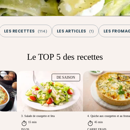
LES RECETTES
LES ARTICLES
LES FROMA
(
114
)
(
1
)
Le TOP 5 des recettes
AISON
DE SAISON
DE 
3. Salade de courgette et feta
4. Quiche aux courgettes et au froma
15 min
45 min
ISLOS
CARRE FRAIS