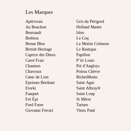
Les Marques
Apérivrais
Gris du Périgord
Au Bouchon
Holland Master
Boursault
Islos
Brebiou
Le Coq
Bresse Bleu
Le Mottin Crémeux
British Heritage
Le Rustique
Caprice des Dieux
Papillon
Carré Frais
P’tit Louis
Chaumes
Pié d'Angloys
Chavroux
Poitou Chèvre
Cœur de Lion
RichesMonts
Epoisses Berthaut
Saint Agur
Etorki
Saint Albray®
Fauquet
Saint Loup
Fol Épi
St Môret
Ford Farm
Tartare
Giovanni Ferrari
Vieux Pané