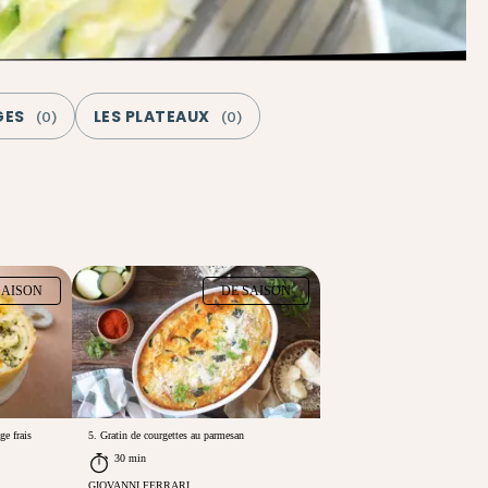
GES
LES PLATEAUX
(
0
)
(
0
)
SAISON
DE SAISON
ge frais
5. Gratin de courgettes au parmesan
30 min
GIOVANNI FERRARI