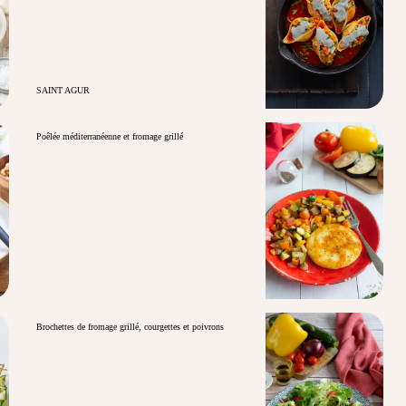
SAINT AGUR
Poêlée méditerranéenne et fromage grillé
Brochettes de fromage grillé, courgettes et poivrons