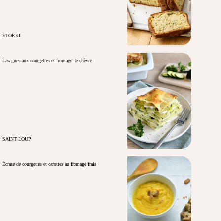
ETORKI
Lasagnes aux courgettes et fromage de chèvre
SAINT LOUP
Écrasé de courgettes et carottes au fromage frais