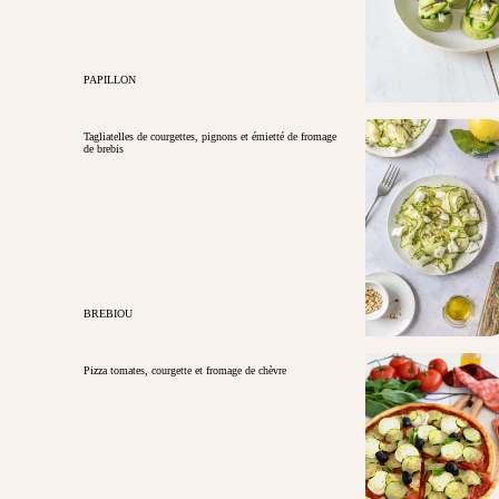
PAPILLON
Tagliatelles de courgettes, pignons et émietté de fromage
de brebis
BREBIOU
Pizza tomates, courgette et fromage de chèvre