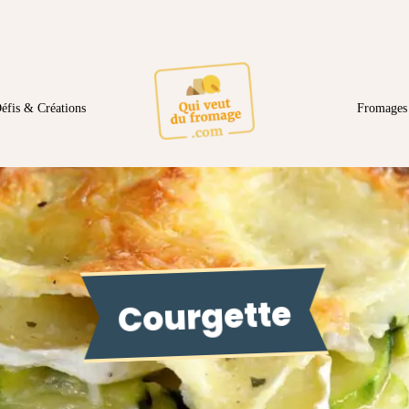
éfis & Créations
Fromages 
Courgette