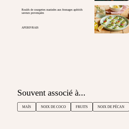
Roulés de courgettes marinées aux fromages apéritifs
saveurs provençales
APERIVRAIS
Souvent associé à...
MAÏS
NOIX DE COCO
FRUITS
NOIX DE PÉCAN