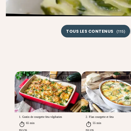
TOUS LES CONTENUS
(
115
)
DE SAISON
DE S
1. Gratin de courgette feta végétarien
2. Flan courgette et feta
65 min
55 min
ISLOS
ISLOS