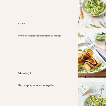
ETORKI
Roulés de courgette et d'aubergine au fromage
Saint Albray®
Flan courgette, petits pois et roquefort