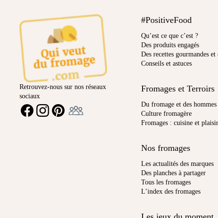
#PositiveFood
Qu’est ce que c’est ?
Des produits engagés
Des recettes gourmandes et 
Conseils et astuces
Retrouvez-nous sur nos réseaux
Fromages et Terroirs
sociaux
Ambassadeur
Du fromage et des hommes
FACEBOOK
INSTAGRAM
PINTEREST
Culture fromagère
Fromages : cuisine et plaisi
Nos fromages
Les actualités des marques
Des planches à partager
Tous les fromages
L’index des fromages
Les jeux du moment