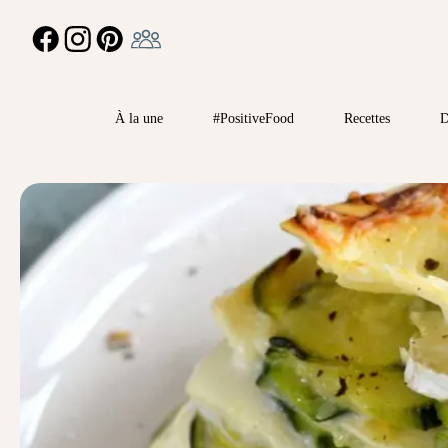
Ambassadeur
FACEBOOK
INSTAGRAM
PINTEREST
À la une
#PositiveFood
Recettes
D