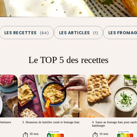
LES RECETTES
LES ARTICLES
LES FROMA
(
84
)
(
1
)
Le TOP 5 des recettes
AISON
DE SAISON
DE 
betterave
3. Houmous de lentilles corail et fromage frais
4. Sauce au fromage frais pour sand
hamburger
30 min
10 min