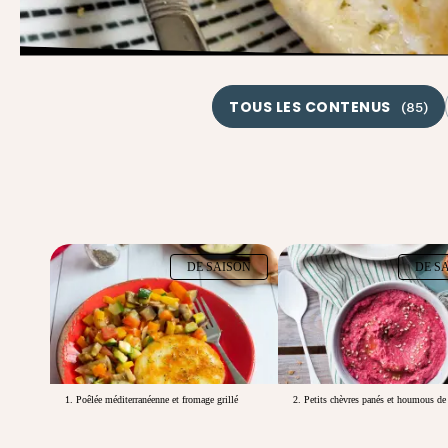
TOUS LES CONTENUS
(
85
)
DE SAISON
DE S
1. Poêlée méditerranéenne et fromage grillé
2. Petits chèvres panés et houmous de 