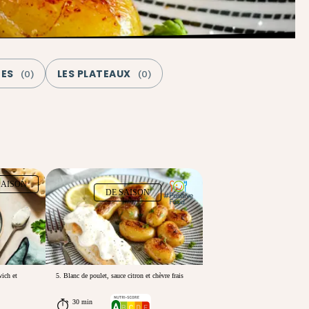
GES
LES PLATEAUX
(
0
)
(
0
)
SAISON
DE SAISON
wich et
5. Blanc de poulet, sauce citron et chèvre frais
30 min