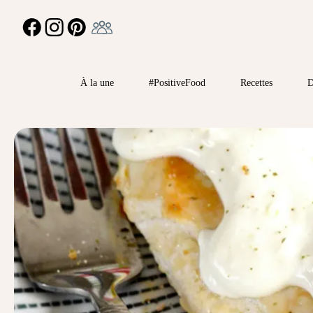
Ambassadeur
FACEBOOK
INSTAGRAM
PINTEREST
À la une
#PositiveFood
Recettes
D