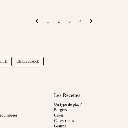
1
2
3
4
ETTE
CHEESECAKE
Les Recettes
Un type de plat ?
Burgers
équilibrées
Cakes
Cheesecakes
Gratins