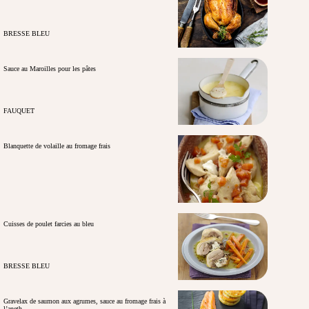
BRESSE BLEU
Sauce au Maroilles pour les pâtes
FAUQUET
Blanquette de volaille au fromage frais
Cuisses de poulet farcies au bleu
BRESSE BLEU
Gravelax de saumon aux agrumes, sauce au fromage frais à
l’aneth