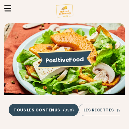
PositiveFood
TOUS LES CONTENUS
LES RECETTES
(
330
)
(
275
)