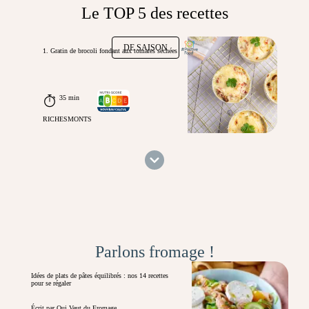
Le TOP 5 des recettes
DE SAISON
1. Gratin de brocoli fondant aux tomates séchées
35 min
RICHESMONTS
Parlons fromage !
Idées de plats de pâtes équilibrés : nos 14 recettes
pour se régaler
Écrit par Qui Veut du Fromage