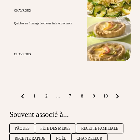
CHAVROUX
Quiches au fromage de chèvre frais et poivrons
CHAVROUX
1
2
...
7
8
9
10
Souvent associé à...
PÂQUES
FÊTE DES MÈRES
RECETTE FAMILIALE
RECETTE RAPIDE
NOËL
CHANDELEUR