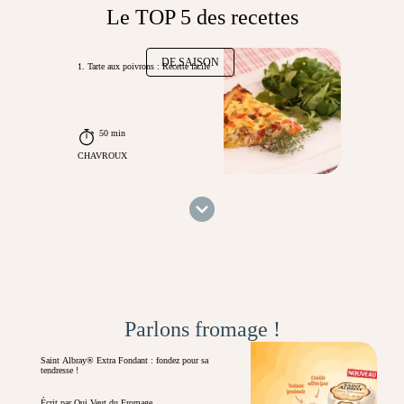
Le TOP 5 des recettes
DE SAISON
1. Tarte aux poivrons : Recette facile
50 min
CHAVROUX
Parlons fromage !
Saint Albray® Extra Fondant : fondez pour sa
tendresse !
Écrit par Qui Veut du Fromage